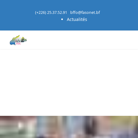
(+226) 25.37.52.91
bffo@fasonet.bf
Actualités