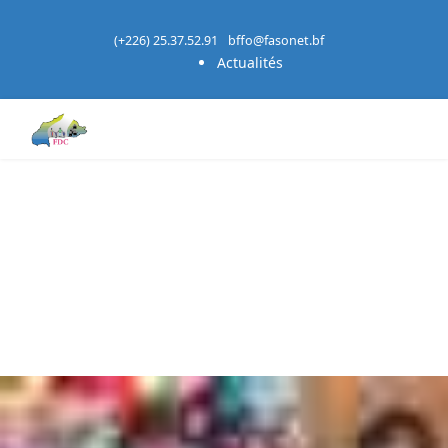
(+226) 25.37.52.91
bffo@fasonet.bf
Actualités